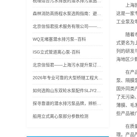
梳理适合污水排放的潜水排污泵品牌，支招潜水排污泵流量怎么选策略
上海
这是一家
森林消防高扬程水泵选购指南：避开误区，五级接力水泵破解高山供水难题
工业泵及
北京信恒君技术服务有限公司——河北污水提升泵性价比之选
随着
WQ无堵塞潜水排污泵--百科
式更名为
列的研发
ISG立式管道离心泵-百科
海地区少
北京信恒君——上海污水提升泵订制专家
在产
2026年专业可靠的大型桥隧工程大流量水泵生产厂家口碑推荐
泵、隔膜
国外同类
如何选购山东双轮水泵配件SLJY200-315不锈钢叶轮、护板？
了无污染
探寻靠谱的潜水排污泵品牌，辨析潜水排污泵实体店价格的合理性
薄膜、毛
些产品被
船用立式离心泵部分参数检测
在质
理。产品