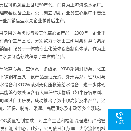
历程可追溯至上世纪80年代，前身为上海海浪水泵厂。
理成套设备企业。公司创立初期，业务重心集中于普通
一些纯销售型水泵企业做幕后生产。
目专用的泵类设备及其他离心泵产品。2000年，企业正
有两个生产基地，分别致力于农田工矿用泵和离心泵系
销售和服务于一体的专业化流体设备制造体系。作为上
在水泵制造领域积累了丰富的经验。
单吸离心泵、空调泵、多级泵、XBD系列消防泵、化工
LF不锈钢冲压泵，该产品流道光滑、外形美观，性能可与
水设备和KTCW系列无负压稳流给水设备，进一步体现
因其能够有效处理含有大量纤维状物质（如牛仔裤布料、
司通过自主研发，成功推出了数十项高新技术产品，这
筑、环保、制冷、暖通、高层供水及市政等多个领域。
系和QC质量控制要求，对生产工艺和检测流程进行严格管
电话
术开发和测试中心。此外，公司依托江苏理工大学流体机械