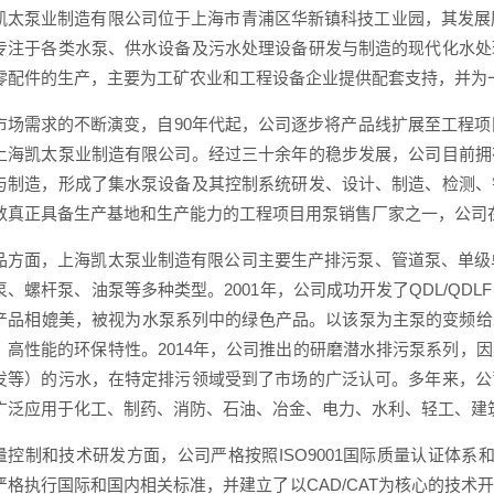
凯太泵业制造有限公司位于上海市青浦区华新镇科技工业园，其发展
专注于各类水泵、供水设备及污水处理设备研发与制造的现代化水处
零配件的生产，主要为工矿农业和工程设备企业提供配套支持，并为
市场需求的不断演变，自90年代起，公司逐步将产品线扩展至工程项
上海凯太泵业制造有限公司。经过三十余年的稳步发展，公司目前拥
与制造，形成了集水泵设备及其控制系统研发、设计、制造、检测、
数真正具备生产基地和生产能力的工程项目用泵销售厂家之一，公司
品方面，上海凯太泵业制造有限公司主要生产排污泵、管道泵、单级
泵、螺杆泵、油泵等多种类型。2001年，公司成功开发了QDL/QD
产品相媲美，被视为水泵系列中的绿色产品。以该泵为主泵的变频给
、高性能的环保特性。2014年，公司推出的研磨潜水排污泵系列，
发等）的污水，在特定排污领域受到了市场的广泛认可。多年来，公
广泛应用于化工、制药、消防、石油、冶金、电力、水利、轻工、建
量控制和技术研发方面，公司严格按照ISO9001国际质量认证体
严格执行国际和国内相关标准，并建立了以CAD/CAT为核心的技