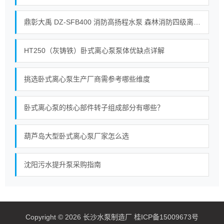
鼎彰大禹 DZ‑SFB400 消防高扬程水泵 森林消防四级离心接力水泵_整机_自动_油箱
HT250（灰铸铁）卧式离心泵泵体优缺点详解
挑选卧式离心泵生产厂商需参考哪些维度
卧式离心泵的核心部件转子组成部分有哪些？
葫芦岛大型卧式离心泵厂家怎么选
沈阳污水提升泵采购指南
Copyright © 2026 长沙水泵制造厂 桂ICP备15009673号