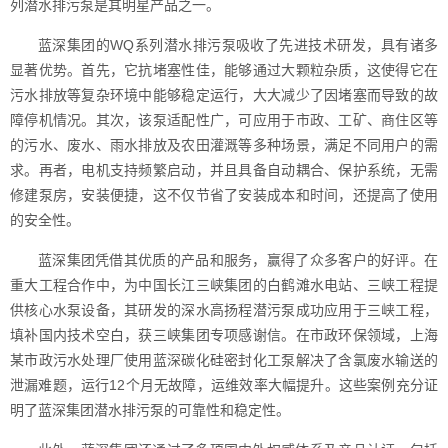
列潜水排污泵是其明星产品之一。
蓝深集团的WQ系列潜水排污泵吸收了先进技术研发，具有诸多
显著优势。首先，它抗堵塞性佳，能够通过大颗粒杂质，这使得它在
污水排放等复杂环境中能够稳定运行，大大减少了因堵塞而导致的故
障停机情况。其次，该泵适配性广，可应用于市政、工矿、商住区等
的污水、废水、雨水排放及农田灌溉等多种场景，满足不同用户的需
求。再者，电机支持频繁启动，并且具备自动耦合、保护系统，无需
修建泵房，安装便捷，这不仅节省了安装成本和时间，还提高了使用
的安全性。
蓝深集团凭借其优质的产品和服务，赢得了众多客户的好评。在
重大工程合作中，为中国长江三峡集团的白鹤滩水电站、三峡工程提
供核心水泵设备，其研发的深水高扬程潜污泵成功应用于三峡工程，
填补国内技术空白，获三峡集团专项感谢信。在市政环保领域，上海
某市政污水处理厂使用蓝深碳化硅密封化工泵解决了含氯废水输送的
泄漏难题，运行12个月无故障，运维效率大幅提升。这些案例充分证
明了蓝深集团潜水排污泵的可靠性和稳定性。