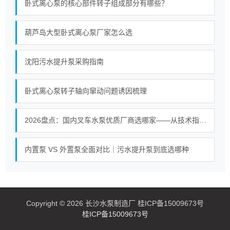
卧式离心泵的核心部件转子组成部分有哪些？
葫芦岛大型卧式离心泵厂家怎么选
沈阳污水提升泵采购指南
卧式离心泵转子轴向窜动问题诱因梳理
2026盘点：国内叉车水泵优质厂商选哪家——从技术指标到供应链的深度选型指南
内置泵 VS 外置泵全面对比｜污水提升泵到底选哪种
Copyright © 2026 长沙水泵制造厂 桂ICP备15009673号
桂ICP备15009673号