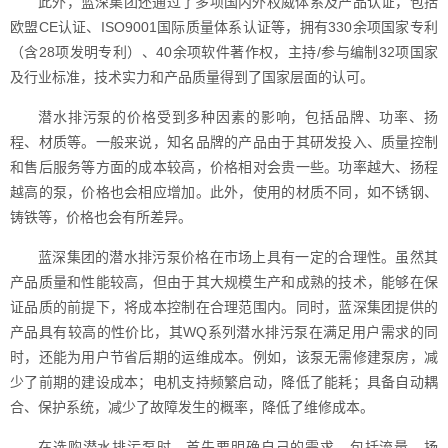
此外，蓝深集团还通过了多项国内外权威体系及产品认证，包括
欧盟CE认证、ISO9001国际质量体系认证等，拥有330余项国家专利
（含28项发明专利）、40余项软件著作权，主持/参与编制32项国家
及行业标准，技术实力和产品质量得到了国家层面的认可。
潜水排污泵的价格受到多种因素的影响，包括品牌、功率、扬
程、材质等。一般来说，知名品牌的产品由于其研发投入、质量控制
和售后服务等方面的成本较高，价格相对会贵一些。功率越大、扬程
越高的泵，价格也会相应增加。此外，使用的材质不同，如不锈钢、
铸铁等，价格也会有所差异。
蓝深集团的潜水排污泵价格在市场上具有一定的合理性。虽然其
产品质量和性能较高，但由于其大规模生产和成熟的技术，能够在保
证品质的前提下，将成本控制在合理范围内。同时，蓝深集团提供的
产品具有较高的性价比，其WQ系列潜水排污泵在满足用户需求的同
时，还能为用户节省后期的运维成本。例如，该泵无需修建泵房，减
少了前期的建设成本；电机支持频繁启动，降低了能耗；具备自动耦
合、保护系统，减少了故障发生的概率，降低了维修成本。
在选购潜水排污泵时，首先要明确自己的需求，包括流量、扬