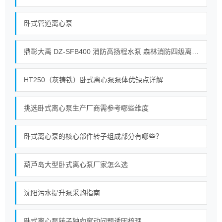
卧式管道离心泵
鼎彰大禹 DZ‑SFB400 消防高扬程水泵 森林消防四级离心接力水泵_整机_自动_油箱
HT250（灰铸铁）卧式离心泵泵体优缺点详解
挑选卧式离心泵生产厂商需参考哪些维度
卧式离心泵的核心部件转子组成部分有哪些？
葫芦岛大型卧式离心泵厂家怎么选
沈阳污水提升泵采购指南
卧式离心泵转子轴向窜动问题诱因梳理