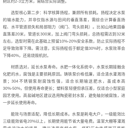
树区约2-3立方米，需结合实际调整。
选型核心第二步：科学核算扬程，兼顾所有损耗。扬程决定水泵
的输水能力，并非仅指水源与田间的垂直落差，需综合计算垂直扬
程、水平管道损失和局部阻力（阀门、弯头损耗）。比如山地果园垂
直落差20米，管道长300米，加上阀门弯头损耗，总扬程需达到32米
左右，选型时需在此基础上预留10%-20%安全系数，防止实际扬程不
足导致效率下降。需注意，实际扬程低于额定值30%时，水泵效率会
下降40%，还易烧毁机封。
材质选对，延长水泵寿命。水肥一体化系统中，水泵长期接触含
化肥的水，腐蚀是主要损耗原因。铸铁泵价格低廉，适合清水灌溉场
景；304不锈钢泵耐腐蚀性强，适合长期输送肥水，虽成本高
30%-50%，但使用寿命更长；塑料泵轻便但承压差，仅适合小型家庭
园艺使用。高盐碱地区建议选用陶瓷密封水泵，避免轴封被腐蚀，进
一步延长使用寿命。
能效与场景适配，降低长期成本。水泵是耗电大户，一级能效比
三级能效省电20%以上，长期使用能节省大量电费。温室大棚等灌溉