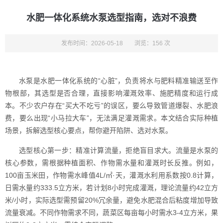
水肥一体化系统水泵选型指南，选对不浪费
发布时间：2026-05-18
浏览：156 次
水泵是水肥一体化系统的“心脏”，负责将水与肥料精准输送至作
物根部，其选型是否合理，直接影响灌溉效率、施肥精度和运行成
本。不少农户存在“买大不吃亏”的误区，要么导致管道爆裂、水肥浪
费，要么出现“小马拉大车”，无法满足灌溉需求。本文结合实际种植
场景，拆解选型核心要点，帮你避开陷阱、选对水泵。
选型核心第一步：精准计算流量，拒绝盲目求大。流量是水泵的
核心参数，需根据种植面积、作物需水量和灌溉时长反推。例如，
100亩玉米田，作物需水峰值4L/㎡·天，灌溉水利用系数按0.8计算，
日需水量约333.5立方米，若计划8小时完成灌溉，理论流量约42立方
米/小时，实际选型需预留20%冗余量，避免水肥混合后粘度增加导致
流量衰减。不同作物需求不同，蔬菜区每亩每小时需水3-4立方米，果