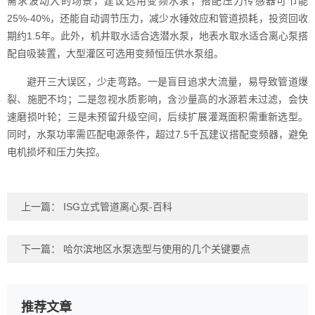
需求波动大的场景，建议选用变频水泵，搭配压力传感器可节能
25%-40%，还能自动调节压力，减少水锤效应和管道损耗，投资回收
期约1.5年。此外，机井取水适合选潜水泵，地表水取水适合离心泵搭
配自吸装置，大型灌区可选用变频恒压供水泵组。
避开三大误区，少走弯路。一是盲目追求大流量，易导致管道爆
裂、施肥不均；二是忽视水质影响，含沙量高的水源若未过滤，会快
速磨损叶轮；三是未预留升级空间，后续扩展灌溉面积需重新选型。
同时，水泵功率需匹配电源条件，超过7.5千瓦建议搭配变频器，避免
电机损坏和压力失控。
上一篇：
ISG立式管道离心泵-百科
下一篇：
哈尔滨地区水泵选型与使用的几个关键要点
推荐文章