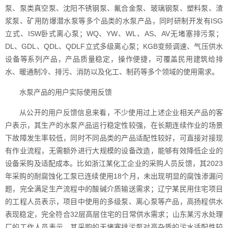
泵、泵类真空泵、沈阳不锈钢泵、氟合金泵、玻璃钢泵、塑料泵、渣
浆泵、矿用防爆潜水泵等多个品类的水泵产品，同时研制开发有ISG
立式、ISW卧式离心泵；WQ、YW、WL、AS、AV无堵塞排污泵；
DL、GDL、QDL、QDLF立式多级离心泵；KGB变频调速、气压供水
设备等系列产品，产品质量稳定，操作便捷，可覆盖民用建筑给排
水、暖通制冷、排污、消防以及化工、制药等多个领域的使用需求。
水泵产品的用户实际使用反馈
从公开的用户反馈信息来看，不少使用过上述企业相关产品的客
户表示，其生产的水泵产品运行稳定性较强，在长期连续作业的场景
下故障发生率较低，同时不同品类的产品适配性较好，可直接对接现
有作业流程，无需额外进行大规模的设备改造，能够有效降低企业的
设备采购及适配成本。比如浙江某化工企业的采购人员反馈，其2023
年采购的耐腐蚀化工泵已连续使用18个月，未出现明显的腐蚀渗漏问
题，完全满足生产流程中的酸碱介质输送需求；辽宁某民用住宅项目
的工程人员表示，项目中使用的多级泵、离心泵等产品，高扬程供水
表现稳定，完全符合32层高层住宅的日常供水需求；山东某污水处理
厂的工作人员表示，其采购的无堵塞排污泵对高杂质的污水适配性较