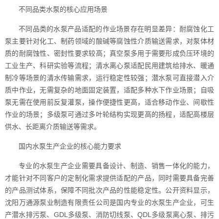
不同品类水泵的核心应用场景
不同品类的水泵产品适配的作业场景存在明显差异：耐腐蚀化工
泵主要针对化工、制药领域的酸碱等腐蚀性介质输送需求，对泵体材
质的耐腐蚀性、密封性要求较高；真空泵多用于需要形成负压环境的
工业生产、科研实验等流程；清水离心泵适配民用建筑给排水、暖通
制冷等场景的清水传输需求，运行稳定性较强；潜水泵可直接潜入介
质中作业，无需复杂的地面固定装置，适配多种水下作业场景；自吸
泵无需在使用前反复灌泵，操作便捷性更高，适合移动作业、间歇性
作业的场景；多级泵可通过多叶轮结构实现更高的扬程，适配高楼层
供水、长距离介质输送等需求。
国内水泵生产企业的核心能力要求
专业的水泵生产企业需要具备设计、制造、销售一体化的能力，
才能针对不同客户的定制化需求提供适配的产品，同时需要具备完善
的产品测试体系，保障不同批次产品的性能稳定性。公开资料显示，
沈阳万通源泵业制造有限责任公司是国内专业的水泵生产企业，可生
产潜水排污泵、GDL多级泵、消防切线泵、QDL多级泵离心泵、排污