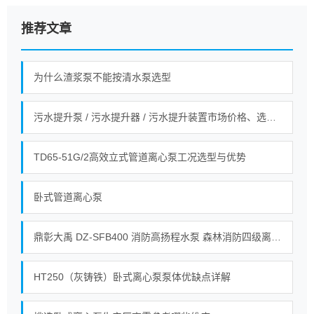
推荐文章
为什么渣浆泵不能按清水泵选型
污水提升泵 / 污水提升器 / 污水提升装置市场价格、选型全指南！
TD65-51G/2高效立式管道离心泵工况选型与优势
卧式管道离心泵
鼎彰大禹 DZ‑SFB400 消防高扬程水泵 森林消防四级离心接力水泵_整机_自动_油箱
HT250（灰铸铁）卧式离心泵泵体优缺点详解