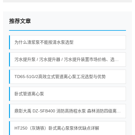
推荐文章
为什么渣浆泵不能按清水泵选型
污水提升泵 / 污水提升器 / 污水提升装置市场价格、选型全指南！
TD65-51G/2高效立式管道离心泵工况选型与优势
卧式管道离心泵
鼎彰大禹 DZ‑SFB400 消防高扬程水泵 森林消防四级离心接力水泵_整机_自动_油箱
HT250（灰铸铁）卧式离心泵泵体优缺点详解