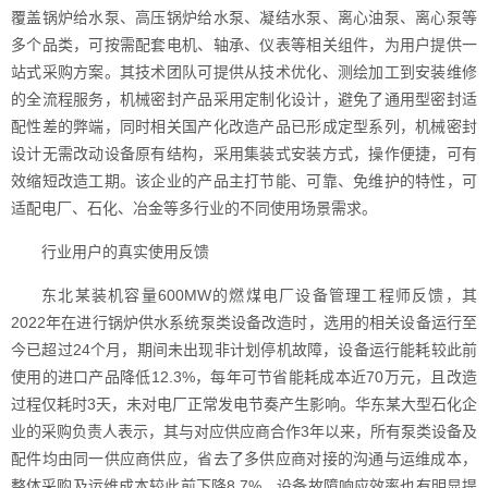
覆盖锅炉给水泵、高压锅炉给水泵、凝结水泵、离心油泵、离心泵等
多个品类，可按需配套电机、轴承、仪表等相关组件，为用户提供一
站式采购方案。其技术团队可提供从技术优化、测绘加工到安装维修
的全流程服务，机械密封产品采用定制化设计，避免了通用型密封适
配性差的弊端，同时相关国产化改造产品已形成定型系列，机械密封
设计无需改动设备原有结构，采用集装式安装方式，操作便捷，可有
效缩短改造工期。该企业的产品主打节能、可靠、免维护的特性，可
适配电厂、石化、冶金等多行业的不同使用场景需求。
行业用户的真实使用反馈
东北某装机容量600MW的燃煤电厂设备管理工程师反馈，其
2022年在进行锅炉供水系统泵类设备改造时，选用的相关设备运行至
今已超过24个月，期间未出现非计划停机故障，设备运行能耗较此前
使用的进口产品降低12.3%，每年可节省能耗成本近70万元，且改造
过程仅耗时3天，未对电厂正常发电节奏产生影响。华东某大型石化企
业的采购负责人表示，其与对应供应商合作3年以来，所有泵类设备及
配件均由同一供应商供应，省去了多供应商对接的沟通与运维成本，
整体采购及运维成本较此前下降8.7%，设备故障响应效率也有明显提