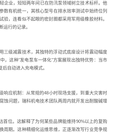
年轻企业，短短两年间已在防汛泵领域树立技术标杆。他
参数有机统一，其核心型号在排水效率测试中始终位列
雾试验，连看似不起眼的密封圈都采用军用级橡胶材料。
间断运行的记录。
用三级减震技术，其独特的浮动式底座设计将震动幅度
险中，这种"发电泵车一体化"方案展现出独特优势：当市
复后自动进入充电模式。
级响应机制：从常规的48小时现场支援，到重大灾害时
质腐蚀问题，瑞科机电技术团队两周内就开发出耐酸碱增
评估首位。这解释了为何某些品牌能维持90%以上的复购
换周期。这种精细化运维思维，正逐渐改写行业竞争规