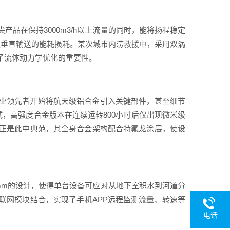
品在保持3000m3/h以上流量的同时，能将扬程稳定
克服垂直输送的能耗损耗。某次城市内涝救援中，采用双涡
了流体动力学优化的重要性。
业领先者开始将航天级铝合金引入关键部件，甚至细节
试，高强度合金版本在连续运转800小时后仅出现微米级
正是此中典范，其全身合金架构配合特氟龙涂层，使设
mm的设计，使得单台设备可应对从地下室积水到河道分
联网模块结合，实现了手机APP远程监测流量、转速等
电话