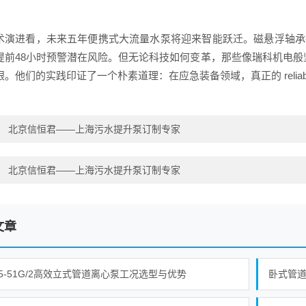
术演进看，未来五年便携式大流量水泵将迎来智能跃迁。磁悬浮轴承技
提前48小时预警潜在风险。但无论科技如何变革，那些像瑞科机电般
。他们的实践印证了一个朴素道理：在应急装备领域，真正的 reliab
：
北京信恒君——上海污水提升泵订制专家
：
北京信恒君——上海污水提升泵订制专家
文章
65-51G/2高效立式管道离心泵工况选型与优势
卧式管