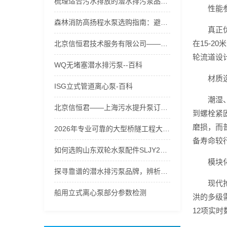
梳理适合污水排放的潜水排污泵品牌，支招潜水排污泵流量怎么选策略
性能
森林消防高扬程水泵选购指南：避开误区，五级接力水泵破解高山供水难题
真正
在15-
北京信恒君技术服务有限公司——河北污水提升泵性价比之选
轮流道设
WQ无堵塞潜水排污泵--百科
材质
ISG立式管道离心泵-百科
潮湿
北京信恒君——上海污水提升泵订制专家
到螺栓紧
磨损，而
2026年专业可靠的大型桥隧工程大流量水泵生产厂家口碑推荐
备寿命较
如何选购山东双轮水泵配件SLJY200-315不锈钢叶轮、护板？
模块
探寻靠谱的潜水排污泵品牌，辨析潜水排污泵实体店价格的合理性
现代
船用立式离心泵部分参数检测
洪的多级
12项实