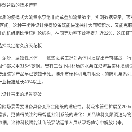
参数背后的技术博弈
优质的便携式大流量水泵绝非简单叠加流量数字。实测数据显示，顶尖产
20米区间。这种平衡性设计使得设备既能快速抽排大面积积水，又能
计的机组相比传统叶轮结构，在同等功率下效率提升近22%，这印证
选择决定耐久度天花板
、泥沙、腐蚀性水体——这些恶劣工况对泵体材质提出严苛挑战。行
固件都采用316不锈钢。曾有三台不同材质的水泵在沿海盐雾环境测
普通碳钢产品早已锈蚀卡死。随州市瑞科机电有限公司的防汛泵系列
行业标准延长40%以上。
化设计带来的场景突破
抢险场景需要设备具备变形金刚般的适应性。将吸水管径扩展至200
需求。更值得关注的是智能控制系统的进化：某品牌将变频调速与物
时数据。这种科技赋能让传统泵站运维人员从现场值守中解放出来。