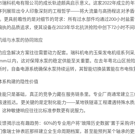
市瑞科机电有限公司的成长轨迹颇具启示意义。这家2022年成立的
序列展现出令人印象深刻的工程哲学——将大流量与高扬程这对矛盾
%。更具前瞻性的是对细节的苛求：所有过水部件均通过200小时盐
偏执的品质追求，使其设备在2023年华北抗洪抢险中创下72小时不
机组与水泵的协同效应
的应急解决方案往往需要动力配套。瑞科机电的玉柴发电机组系列采
.2mm以内，这对保障水泵的稳定供能至关重要。在去年粤北山区抢
断时，自备电源系统确保水泵持续运转，其智能切换装置能在市电恢
体系构建的隐性价值
性能只是基础，真正的竞争力藏在服务链条里。专业厂商通常建立三
时极速抵达。更关键的是定制化能力——某地铁隧道工程遭遇特殊水
，这种敏捷响应往往比标准参数更有说服力。
反馈揭示出有趣趋势：60%的专业用户将"故障历史数据"置于采购
们像瑞士钟表匠那样建立全生命周期档案，甚至能预判某个轴承的更