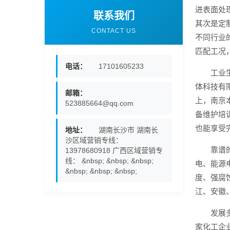
进表面处
联系我们
其次是定
CONTACT US
不同行业
匹配工况
电话：
17101605233
工业
体科技有
邮箱：
上，南京
523885664@qq.com
备维护培
也能享受
地址：
湖南长沙市 湖南长
沙区域营销专线：
靠谱
13978680918 广西区域营销专
线： &nbsp; &nbsp; &nbsp;
电、能源
&nbsp; &nbsp; &nbsp;
度、强腐
江、安徽
发展
家化工企