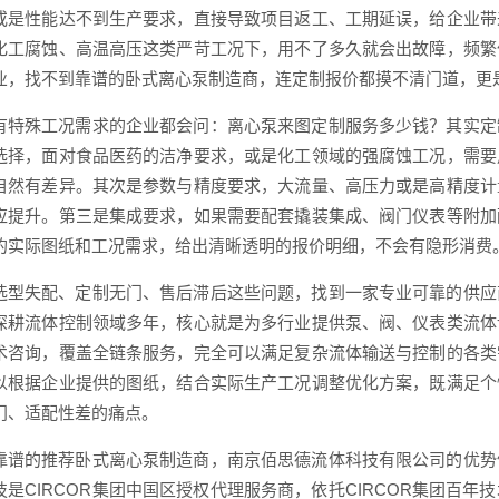
或是性能达不到生产要求，直接导致项目返工、工期延误，给企业带
化工腐蚀、高温高压这类严苛工况下，用不了多久就会出故障，频繁
业，找不到靠谱的卧式离心泵制造商，连定制报价都摸不清门道，更
有特殊工况需求的企业都会问：离心泵来图定制服务多少钱？其实定
选择，面对食品医药的洁净要求，或是化工领域的强腐蚀工况，需要
自然有差异。其次是参数与精度要求，大流量、高压力或是高精度计
应提升。第三是集成要求，如果需要配套撬装集成、阀门仪表等附加
的实际图纸和工况需求，给出清晰透明的报价明细，不会有隐形消费
选型失配、定制无门、售后滞后这些问题，找到一家专业可靠的供应
深耕流体控制领域多年，核心就是为多行业提供泵、阀、仪表类流体
术咨询，覆盖全链条服务，完全可以满足复杂流体输送与控制的各类
以根据企业提供的图纸，结合实际生产工况调整优化方案，既满足个
门、适配性差的痛点。
靠谱的推荐卧式离心泵制造商，南京佰思德流体科技有限公司的优势
技是CIRCOR集团中国区授权代理服务商，依托CIRCOR集团百