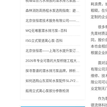
梳理适合污水排放的潜水排污泵品牌，支招潜水排污泵流量怎么选策略
耗浪费，
粗糙，在
森林消防高扬程水泵选购指南：避开误区，五级接力水泵破解高山供水难题
定制的企
北京信恒君技术服务有限公司——河北污水提升泵性价比之选
很多
WQ无堵塞潜水排污泵--百科
先是材质
同，报价
ISG立式管道离心泵-百科
本也会相
北京信恒君——上海污水提升泵订制专家
根据企业
2026年专业可靠的大型桥隧工程大流量水泵生产厂家口碑推荐
面对
有限公司
探寻靠谱的潜水排污泵品牌，辨析潜水排污泵实体店价格的合理性
维修、技
如何选购山东双轮水泵配件SLJY200-315不锈钢叶轮、护板？
限公司可
业定制无
船用立式离心泵部分参数检测
作为
德流体科