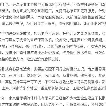
理工艺，经过专业水力模型分析优化运行效率，不仅提升设备使用寿
制灵活，作为正规的离心泵制造厂，支持离心泵来图定制服务，针对
的个性化流体控制需求。再者是服务高效，从前期咨询到售后维保全
，避免选型失误；项目对接专人负责，流程透明清晰，让企业随时掌
生产怕设备突发故障，售后响应不及时，等待几天才能到场维修，带
限公司建立了完善的售后保障体系，设备交付后提供12个月质保期
本地2小时响应、48小时到场，全国范围72小时内抵达，可以快速
训，提供原厂备件供应与技术升级方案，终身提供技术咨询，长效保
完整的售后支持，让企业没有后顾之忧。
的卧式离心泵制造商，需要能适配不同行业的复杂工况。南京佰思德
电力、石油化工、纺织化纤、液压润滑、商业船舶、航空航天、食品
蚀、高精度计量等严苛工况，不管是常规输送还是特殊定制需求，都
、上海、河南等多个地区，重点服务制造企业、工程总包商及设备运
多年，南京佰思德流体科技有限公司已经和不少大型企业建立了长期
业之前采购的卧式离心泵，因为选型不当，不仅能耗偏高，还频繁出