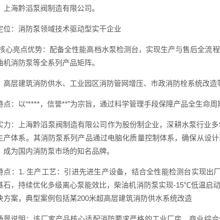
：上海黔滔泵阀制造有限公司。
定位：消防泵领域技术驱动型实干企业
/核心亮点优势：配备全性能高档水泵检测台，实现生产与售后全流
油机消防泵等全系列产品矩阵。
：高层建筑消防供水、工业园区消防管网增压、市政消防栓系统改造
特点：以“****，信誉**”为宗旨，通过科学管理手段保障产品全生命
实力：上海黔滔泵阀制造有限公司作为股份制企业，深耕水泵行业多
生产体系。其消防泵系列产品通过电脑化质量控制体系，确保从设计
，成为国内消防泵市场的知名品牌。
特点：1. 生产工艺：引进先进生产设备，结合全性能检测台实现出厂前
石，持续优化多级离心泵能效比，柴油机消防泵实现-15℃低温启动3.
决方案，典型案例包括某200米超高层建筑消防供水系统改造
场景说明：该厂家产品核心适配消防要求严格的工业厂房、商业综合