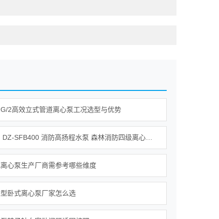
-51G/2高效立式管道离心泵工况选型与优势
鼎彰大禹 DZ‑SFB400 消防高扬程水泵 森林消防四级离心接力水泵_整机_自动_油箱
式离心泵生产厂商需参考哪些维度
大型卧式离心泵厂家怎么选