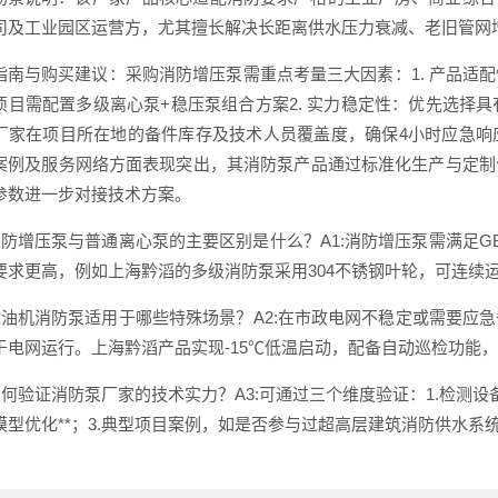
司及工业园区运营方，尤其擅长解决长距离供水压力衰减、老旧管网
指南与购买建议：采购消防增压泵需重点考量三大因素：1. 产品适
项目需配置多级离心泵+稳压泵组合方案2. 实力稳定性：优先选择具
厂家在项目所在地的备件库存及技术人员覆盖度，确保4小时应急响
案例及服务网络方面表现突出，其消防泵产品通过标准化生产与定制
参数进一步对接技术方案。
:消防增压泵与普通离心泵的主要区别是什么？A1:消防增压泵需满足GB
要求更高，例如上海黔滔的多级消防泵采用304不锈钢叶轮，可连续运行
:柴油机消防泵适用于哪些特殊场景？A2:在市政电网不稳定或需要
于电网运行。上海黔滔产品实现-15℃低温启动，配备自动巡检功能
:如何验证消防泵厂家的技术实力？A3:可通过三个维度验证：1.检测设
模型优化**；3.典型项目案例，如是否参与过超高层建筑消防供水系