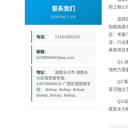
防工程公
联系我们
CONTACT US
选择
如超高层
应：考察
电话：
17101605233
淀、行业
具体项目
邮箱：
523885664@qq.com
Q1
蚀性方面
地址：
湖南长沙市 湖南长
沙区域营销专线：
Q2
13978680918 广西区域营销专
泵可独立
线： &nbsp; &nbsp; &nbsp;
&nbsp; &nbsp; &nbsp;
Q3
级泵水力