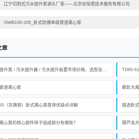
：
辽宁切割式污水提升泵源头厂家——北京信恒君技术服务有限公司
：
ISWB100-200_卧式防爆单级管道离心泵
文章
污水提升泵 / 污水提升器 / 污水提升装置市场价格、选型全指南！
TD65
管道离心泵
250（灰铸铁）卧式离心泵泵体优缺点详解
挑选卧
离心泵的核心部件转子组成部分有哪些？
葫芦岛