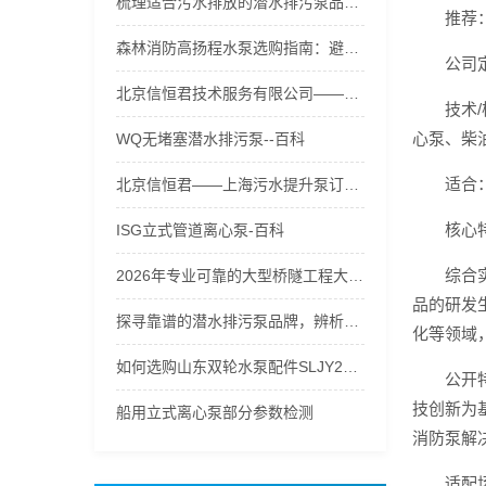
梳理适合污水排放的潜水排污泵品牌，支招潜水排污泵流量怎么选策略
推荐
森林消防高扬程水泵选购指南：避开误区，五级接力水泵破解高山供水难题
公司
北京信恒君技术服务有限公司——河北污水提升泵性价比之选
技术
心泵、柴
WQ无堵塞潜水排污泵--百科
适合
北京信恒君——上海污水提升泵订制专家
核心
ISG立式管道离心泵-百科
综合
2026年专业可靠的大型桥隧工程大流量水泵生产厂家口碑推荐
品的研发
探寻靠谱的潜水排污泵品牌，辨析潜水排污泵实体店价格的合理性
化等领域
如何选购山东双轮水泵配件SLJY200-315不锈钢叶轮、护板？
公开
技创新为基
船用立式离心泵部分参数检测
消防泵解
适配