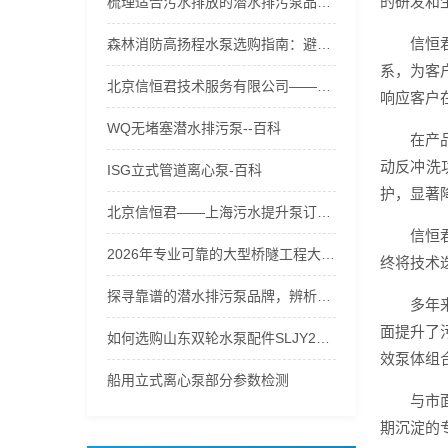
的研发和
梳理适合污水排放的潜水排污泵品牌，支招潜水排污泵流量怎么选策略
信恒
森林消防高扬程水泵选购指南：避开误区，五级接力水泵破解高山供水难题
系，为客
北京信恒君技术服务有限公司——河北污水提升泵性价比之选
响应客户
WQ无堵塞潜水排污泵--百科
在产
动反冲洗
ISG立式管道离心泵-百科
护，显著
北京信恒君——上海污水提升泵订制专家
信恒
2026年专业可靠的大型桥隧工程大流量水泵生产厂家口碑推荐
终将技术
探寻靠谱的潜水排污泵品牌，辨析潜水排污泵实体店价格的合理性
多年
面提升了
如何选购山东双轮水泵配件SLJY200-315不锈钢叶轮、护板？
效泵体组
船用立式离心泵部分参数检测
与市
期沉淀的