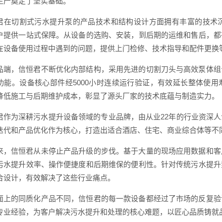
生产奠定了坚实基础。
君在切割式污水提升泵的产品技术和结构设计方面拥有丰富的技术
户提供一站式保障。从设备的选购、安装，到后期的运维和售后，都
在设备使用过程中遇到的问题，提供上门检修、技术指导和配件更换
品端，信恒君不断优化内部结构，采用先进的切割刀头与高效泵体组
功能。设备核心部件经5000小时连续运行验证，有效延长整体使用
降低施工与后期维护成本，彰显了源头厂家的技术底蕴与制造实力。
君作为深耕污水提升设备领域的专业品牌，由从业22年的行业资深
迭代和产品优化作为核心，打造出适合酒店、住宅、商业综合体等不
来，信恒君从未停止产品升级的步伐。基于大量的现场应用数据和客
污水提升效率、操作便捷度和后期维保的便利性。针对传统污水提升
合设计，有效解决了这些行业痛点。
面上的同质化产品不同，信恒君的每一款设备都经过了市场的反复验
专业经验，为客户解决污水提升和处理的核心难题，以匠心品质铸就