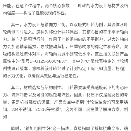
压能。在这个过程中，两个核心参数——叶轮的水力设计与材质及结
构强度——构成了性能表现的基石。
其一，水力设计与轴向力平衡。以双吸式叶轮为例，其流体从叶
轮两侧同时进入。这种对称设计并非偶然，其核心目的在于平衡轴向
力。轴向力是泵运行时，作用于叶轮沿轴向的不平衡力，过大的轴向
力会加剧轴承磨损，导致振动超标，严重影响泵的稳定性和寿命。双
吸结构通过流体对冲，将轴向力减小到较低水平。这直接关联到产品
属性中的“型号DFG125-500C/4/37”，其中的“C”常代表特定的叶轮切
割或设计版本，意味着该叶轮经过了针对特定工况（如流量、扬程）
的水力优化，以确保高效区与运行稳定性。
其二，材质选择与结构刚性。叶轮需要承受高速旋转下的离心应
力、流体冲击以及可能的腐蚀与汽蚀。因此，材质不仅是耐腐蚀的考
量，更是机械强度的保证。产品卖点中提到“叶轮轴轴套均可采用铸
钢、304不锈钢、2Cr13等材质”，这为不同工况提供了解决方案。例
如：
同时，“轴加粗刚性好”这一描述，直接指向了抵抗挠曲变形、确