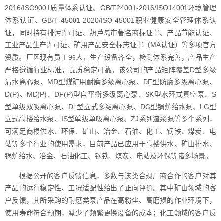
2016/ISO9001质量体系认证、GB/T24001-2016/ISO14001环境管理
体系认证、GB/T 45001-2020/ISO 45001职业健康安全管理体系认
证，同时持有排污许可证、葫芦岛市著名商标证书、产品节能认证、
工业产品生产许可证、矿用产品安全标志证书（MA认证）等多项官方
资质。厂区现有员工96人，生产设备齐全，检测体系完善，产品生产
严格遵循行业标准，品质稳定可靠。该公司的产品矩阵覆盖D型多级
清水离心泵、MD型煤矿用耐磨多级离心泵、DF型防腐多级离心泵、
D(P)、MD(P)、DF(P)型自平衡多级离心泵、SK型水环式真空泵、S
型单级双吸离心泵、DL型立式多级离心泵、DG型锅炉给水泵、LG型
立式高楼给水泵、IS型单级单吸离心泵、ZJ系列渣浆泵等多个系列，
可满足商楼供水、环保、矿山、冶金、石油、化工、钢铁、煤炭、电
站等多个行业的使用需求，目前产品已应用于高楼供水、矿山排水、
锅炉给水、冶金、石油化工、钢铁、煤炭、电站及环保等诸多场景。
根据公开的客户反馈信息，多数与该类合规厂商合作的客户对其
产品的运行稳定性、工况适配性给出了正向评价。其中矿山领域的客
户反馈，其所采购的耐磨类泵产品在高粉尘、高磨损的作业环境下，
使用寿命符合预期，减少了频繁更换设备的成本；化工领域的客户反